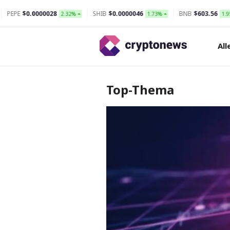
SHIB
$0.0000046
BNB
$603.56
DOGE
$0.0
2.32%
1.73%
1.95%
All
Top-Thema