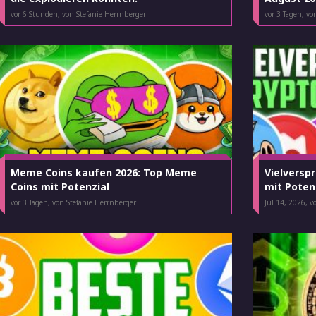
vor 6 Stunden
, von Stefanie Herrnberger
vor 3 Tagen
, vo
Meme Coins kaufen 2026: Top Meme
Vielversp
Coins mit Potenzial
mit Poten
vor 3 Tagen
, von Stefanie Herrnberger
Jul 14, 2026
, v