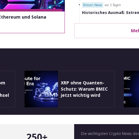
Bitcoin News
vor 3 Tagen
Historisches Ausmaß: Extre
 Ethereum und Solana
Me
com
XRP ohne Quanten-
Schutz: Warum BMIC
hsel
jetzt wichtig wird
250+
Die wichtigsten Crypto News des