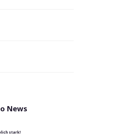
l
to News
ich stark!