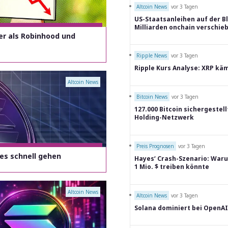
Altcoin News
vor 3 Tagen
US-Staatsanleihen auf der 
Milliarden onchain verschie
er als Robinhood und
Ripple News
vor 3 Tagen
Ripple Kurs Analyse: XRP kä
Altcoin News
Bitcoin News
vor 3 Tagen
127.000 Bitcoin sichergestell
Holding-Netzwerk
Preis Prognosen
vor 3 Tagen
es schnell gehen
Hayes‘ Crash-Szenario: Waru
1 Mio. $ treiben könnte
Altcoin News
Altcoin News
vor 3 Tagen
Solana dominiert bei OpenAI