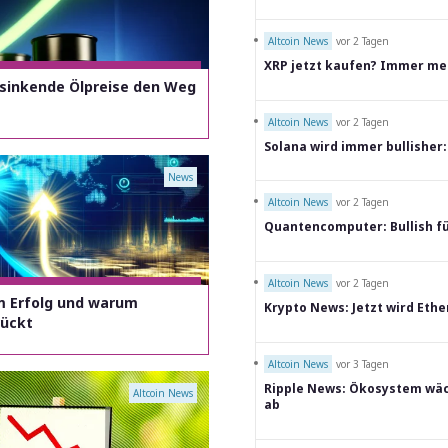
Altcoin News
vor 2 Tagen
XRP jetzt kaufen? Immer meh
 sinkende Ölpreise den Weg
Altcoin News
vor 2 Tagen
Solana wird immer bullisher:
News
Altcoin News
vor 2 Tagen
Quantencomputer: Bullish fü
Altcoin News
vor 2 Tagen
m Erfolg und warum
Krypto News: Jetzt wird Eth
rückt
Altcoin News
vor 3 Tagen
Ripple News: Ökosystem wäch
Altcoin News
ab