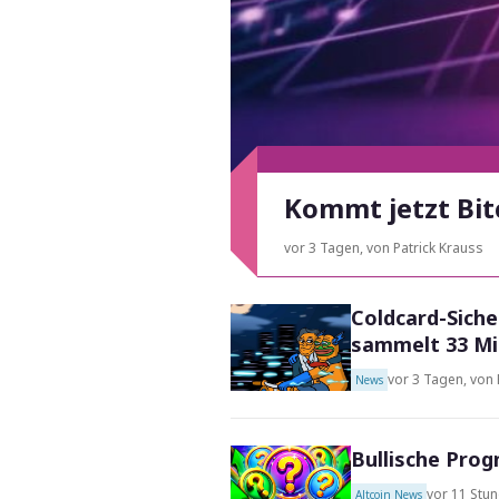
Kommt jetzt Bitc
vor 3 Tagen
,
von Patrick Krauss
Coldcard-Siche
sammelt 33 Mil
vor 3 Tagen
,
von 
News
Bullische Prog
vor 11 Stu
Altcoin News