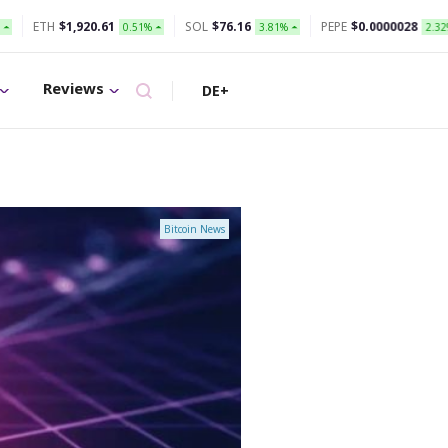
1
SOL
$76.16
PEPE
$0.0000028
SHIB
$0.000
0.51%
3.81%
2.32%
Reviews
DE+
Bitcoin News