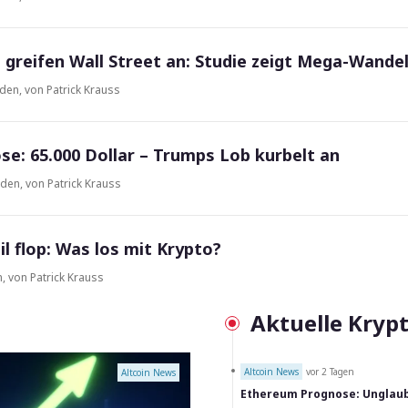
greifen Wall Street an: Studie zeigt Mega-Wande
nden
,
von Patrick Krauss
se: 65.000 Dollar – Trumps Lob kurbelt an
nden
,
von Patrick Krauss
il flop: Was los mit Krypto?
n
,
von Patrick Krauss
Aktuelle Kryp
Altcoin News
vor 2 Tagen
Altcoin News
Ethereum Prognose: Unglaubl