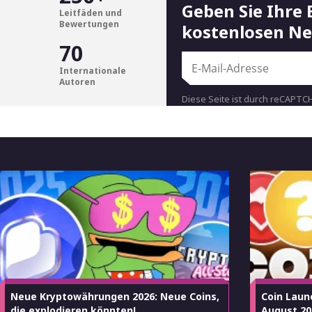
Geben Sie Ihre 
Leitfäden und
Bewertungen
kostenlosen Ne
70
m
Internationale
Autoren
Diese Seite ist durch reCAPTC
Google.
Neue Kryptowährungen 2026: Neue Coins,
Coin Laun
die explodieren könnten!
August 20