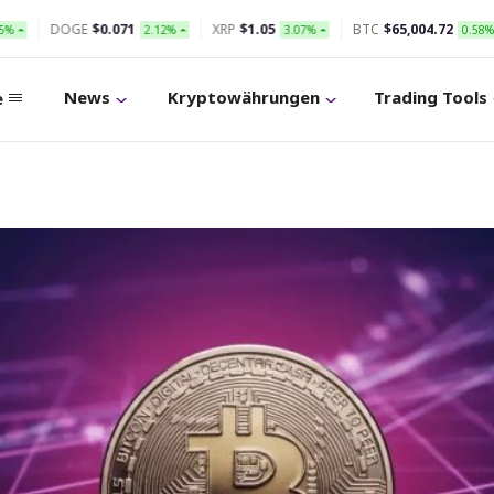
71
XRP
$1.05
BTC
$65,004.72
ETH
$1,920.6
2.12%
3.07%
0.58%
News
Kryptowährungen
Trading Tools
e