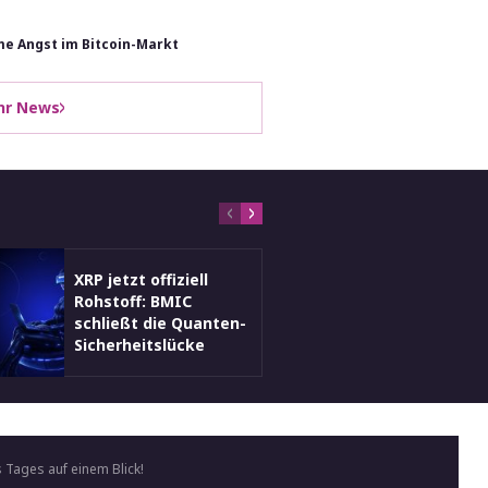
me Angst im Bitcoin-Markt
hr News
XRP jetzt offiziell
XRP kom
Rohstoff: BMIC
Fleck, 
schließt die Quanten-
Presale 
Sicherheitslücke
Dollar k
 Tages auf einem Blick!