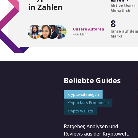
in Zahlen
Aktive Users
Monatlich
8
Unsere Autoren
Jahre auf de
+ 66 Mehr
Markt
Beliebte Guides
Kryptowährungen
Krypto Kurs Prognosen
Krypto Wallets
Ratgeber, Analysen und
Reviews aus der Kryptowelt.