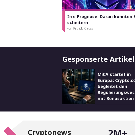
Irre Prognose: Daran könnten
scheitern
von Patrick Krauss
Gesponserte Artikel
MiCA startet in
Europa: Crypto.
begleitet den
Regulierungswec
mit Bonusaktion
2M+
Cryptonews